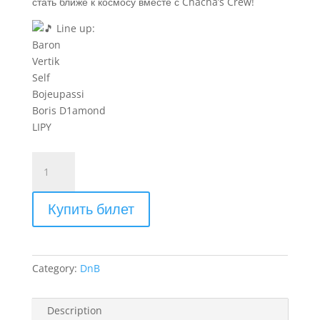
стать ближе к космосу вместе с Chacha’s Crew!
Line up:
Baron
Vertik
Self
Bojeupassi
Boris D1amond
LIPY
Крыша
3.0
(Копировать)
Купить билет
quantity
Category:
DnB
Description