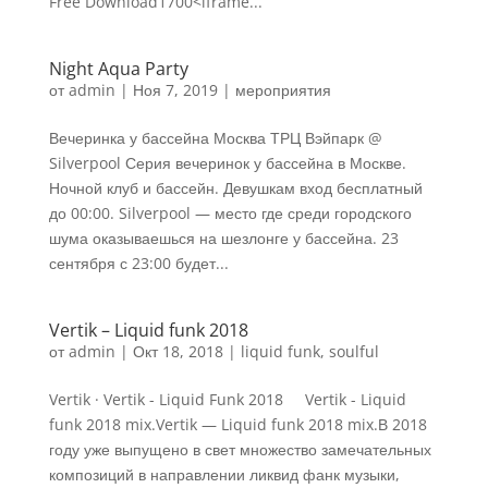
Free Download1700<iframe...
Night Aqua Party
от
admin
|
Ноя 7, 2019
|
мероприятия
Вечеринка у бассейна Москва ТРЦ Вэйпарк @
Silverpool Серия вечеринок у бассейна в Москве.
Ночной клуб и бассейн. Девушкам вход бесплатный
до 00:00. Silverpool — место где среди городского
шума оказываешься на шезлонге у бассейна. 23
сентября с 23:00 будет...
Vertik – Liquid funk 2018
от
admin
|
Окт 18, 2018
|
liquid funk
,
soulful
Vertik · Vertik - Liquid Funk 2018 Vertik - Liquid
funk 2018 mix.Vertik — Liquid funk 2018 mix.В 2018
году уже выпущено в свет множество замечательных
композиций в направлении ликвид фанк музыки,